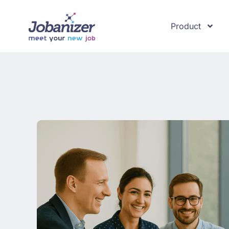
Product
Onderzoek
Over ons
R
Product