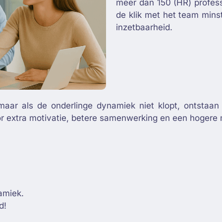
meer dan 150 (HR) profess
de klik met het team mins
inzetbaarheid.
aar als de onderlinge dynamiek niet klopt, ontstaan er
or extra motivatie, betere samenwerking en een hogere
amiek.
d!