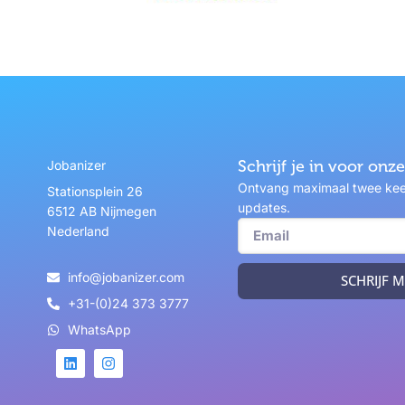
Jobanizer
Schrijf je in voor on
Ontvang maximaal twee keer
Stationsplein 26
updates.
6512 AB Nijmegen
Nederland
info@jobanizer.com
SCHRIJF M
+31-(0)24 373 3777
WhatsApp